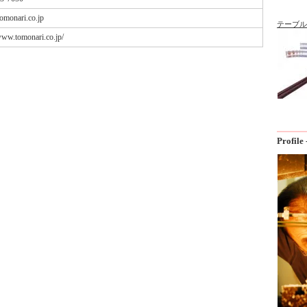
omonari.co.jp
テーブル
/www.tomonari.co.jp/
Profi