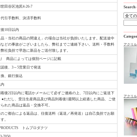
世田谷区池尻4-26-7
Sear
、代引手数料、決済手数料
後10日以内
Categ
良品・当社の商品の間違え」の場合は当社が負担いたします。配送途中
損などの事故がございましたら、弊社までご連絡下さい。送料・手数料
アクリル
に弊社負担で早急に新品をご送付致します。
より 商品によっては個別ページに記載
認後、3～5営業日で発送
引換、銀行振込
以内
到着後2日以内に電話かメールにて必ずご連絡の上、7日以内にご返送下
アクリル製
。 ●ただし、受注生産商品及び商品到着後1週間以上経過した商品、ご使
なられた商品は返品・交換不可。
様のご都合による返品は、往復送料（返送／再発送）は自己負担でお願
ます。
 PRODUCTS トムプロダクツ
3-7050