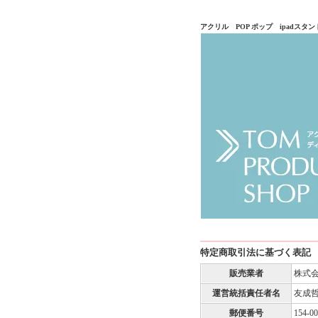
アクリル POP ポップ ipadス
特定商取引法に基づく表記
販売業者
株式
運営統括責任者名
友成
郵便番号
154-0