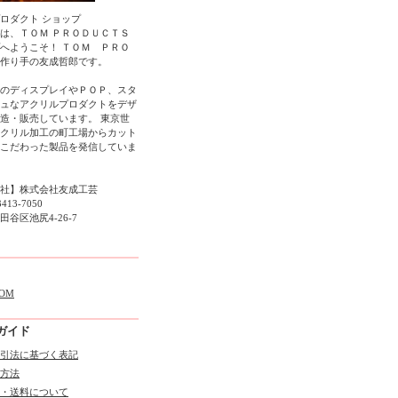
ロダクト ショップ
は、ＴＯＭ ＰＲＯＤＵＣＴＳ
へようこそ！ ＴＯＭ ＰＲＯ
作り手の友成哲郎です。
のディスプレイやＰＯＰ、スタ
ュなアクリルプロダクトをデザ
造・販売しています。 東京世
クリル加工の町工場からカット
こだわった製品を発信していま
社】株式会社友成工芸
3413-7050
谷区池尻4-26-7
OM
ガイド
引法に基づく表記
方法
・送料について