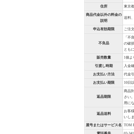
住所
東京都
商品代金以外の料金の
送料
説明
申込有効期限
ご注文
「不
不良品
の破
とも
販売数量
1個
引渡し時期
入金確
お支払い方法
代金
お支払い期限
10日
商品
返品期限
さい
用に
お客
返品送料
いし
屋号またはサービス名
TOM
電話番号
03-341