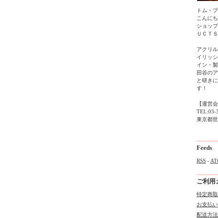
トム・プ
こんにち
ショップ
ＵＣＴＳ
アクリル
イリッシ
イン・製
田谷のア
と研きに
す！
【運営会
TEL:03-
東京都世田
Feeds
RSS
-
AT
ご利用
特定商取
お支払い
配送方法