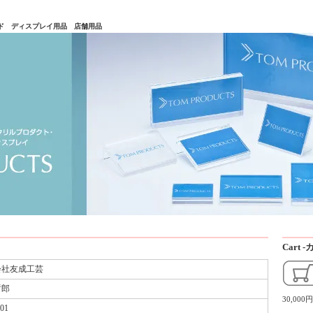
タンド ディスプレイ用品 店舗用品
Cart
会社友成工芸
哲郎
30,0
001