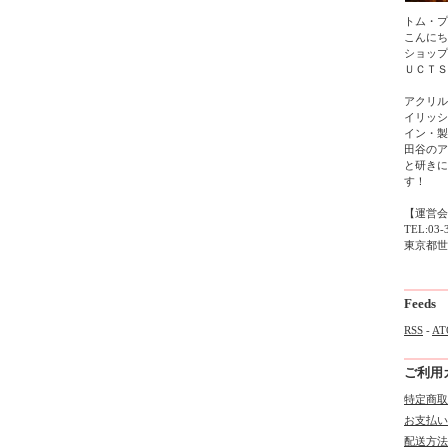
トム・プ
こんにち
ショップ
ＵＣＴＳ
アクリル
イリッシ
イン・製
田谷のア
と研きに
す！
【運営会
TEL:03-
東京都世田
Feeds
RSS
-
AT
ご利用
特定商取
お支払い
配送方法