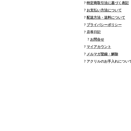
?
特定商取引法に基づく表記
?
お支払い方法について
?
配送方法・送料について
?
プライバシーポリシー
? 店長日記
?
お問合せ
?
マイアカウント
?
メルマガ登録・解除
? アクリルのお手入れについ