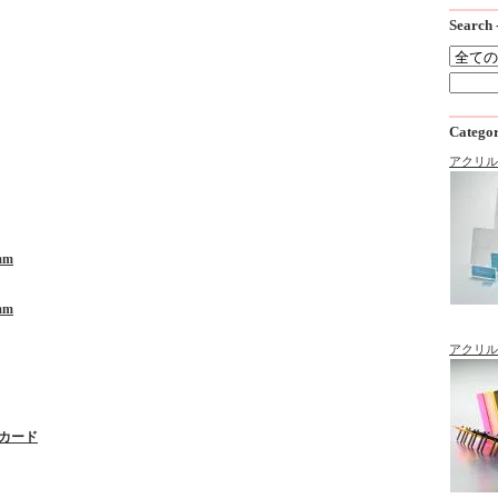
Sear
Categ
アクリル
mm
mm
アクリル製
トカード