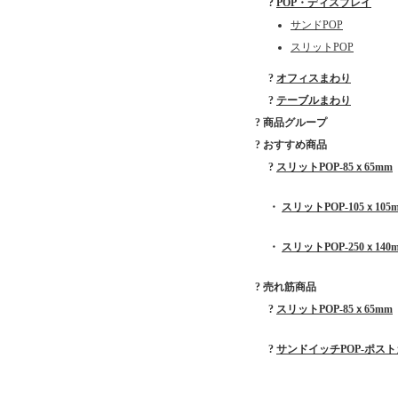
?
POP・ディスプレイ
サンドPOP
スリットPOP
?
オフィスまわり
?
テーブルまわり
? 商品グループ
? おすすめ商品
?
スリットPOP-85ｘ65mm
・
スリットPOP-105ｘ105
・
スリットPOP-250ｘ140
? 売れ筋商品
?
スリットPOP-85ｘ65mm
?
サンドイッチPOP-ポス