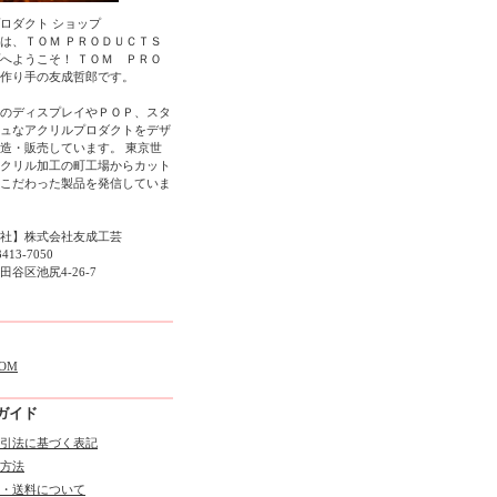
ロダクト ショップ
は、ＴＯＭ ＰＲＯＤＵＣＴＳ
へようこそ！ ＴＯＭ ＰＲＯ
作り手の友成哲郎です。
のディスプレイやＰＯＰ、スタ
ュなアクリルプロダクトをデザ
造・販売しています。 東京世
クリル加工の町工場からカット
こだわった製品を発信していま
社】株式会社友成工芸
3413-7050
谷区池尻4-26-7
OM
ガイド
引法に基づく表記
方法
・送料について